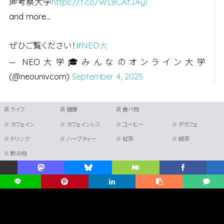
💭考察大学
https://t.co/WL8CAfJAyI
and more…
ぜひご覧ください！
#NEO大
— NEO大学🎓みんなのオンライン大学
(@neounivcom)
September 4, 2025
ライフ
健康
食べ物
カフェイン
カフェインレス
コーヒー
デカフェ
ドリンク
ハーブティー
紅茶
緑茶
飲み物