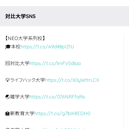
比較食品保存に欠かせない「サランラップ」と「クレ
ラ...
対比大学SNS
【NEO大学系列校】
🎓本校
https://t.co/A9d48pI21U
🆚対比大学
https://t.co/lmFVSdlsia
💡ライフハック大学
https://t.co/60yWttrLCX
🌏雑学大学
https://t.co/076NRFfaRo
🏫新教育大学
https://t.co/g7lbK8EDH0