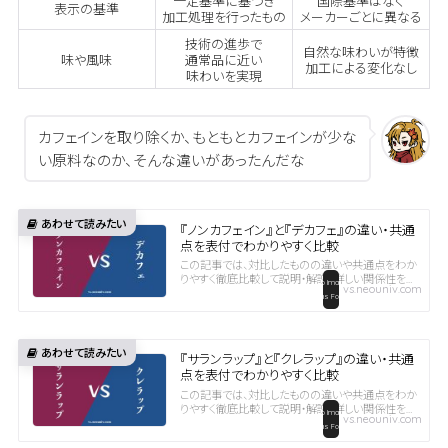
一定基準に基づき
国際基準はなく
表示の基準
加工処理を行ったもの
メーカーごとに異なる
技術の進歩で
自然な味わいが特徴
味や風味
通常品に近い
加工による変化なし
味わいを実現
カフェインを取り除くか、もともとカフェインが少な
い原料なのか、そんな違いがあったんだな
『ノンカフェイン』と『デカフェ』の違い・共通
点を表付でわかりやすく比較
この記事では、対比したものの違いや共通点をわか
りやすく徹底比較して説明・解説。詳しい関係性を比
vs.neouniv.com
較表にして、まとめてお届けします。ぜひご覧くださ
い。ノンカフェインとデカフェの違いとは？カフェイン
を控えたい人に役立つ比較ガイドカフェインを控え
た...
『サランラップ』と『クレラップ』の違い・共通
点を表付でわかりやすく比較
この記事では、対比したものの違いや共通点をわか
りやすく徹底比較して説明・解説。詳しい関係性を比
vs.neouniv.com
較表にして、まとめてお届けします。ぜひご覧くださ
い。サランラップとクレラップの違いと共通点を徹底